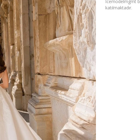
İcemodelmgmt bün
katılmaktadır.