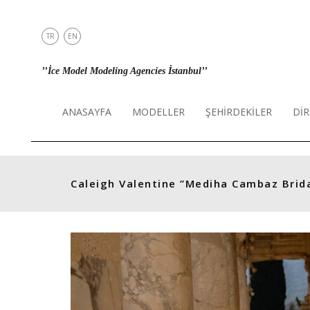
TR
EN
ANASAYFA
’’İce Model Modeling Agencies İstanbul’’
MODELLER
ŞEHİRDEKİLER
ANASAYFA
MODELLER
ŞEHİRDEKİLER
DİR
DİREKT
İLETİŞİM
INSTAGRAM
Caleigh Valentine
”Mediha Cambaz Brida