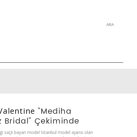
”Mediha
Valentine
Bridal” Çekiminde
gi saçlı bayan model İstanbul model ajansı olan