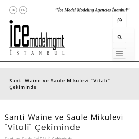
TR
EN
’’İce Model Modeling Agencies İstanbul’’
DİREKT
İLETİŞİM
INSTAGRAM
MENU
MENU
Santi Waine
ve
Saule Mikulevi
"Vitali"
Çekiminde
Santi Waine
ve
Saule Mikulevi
"Vitali" Çekiminde
Santi ve Saule "VİTALİ" Çekiminde