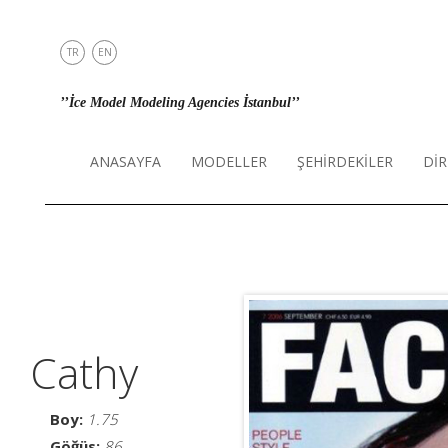
TR
EN
ANASAYFA
’’İce Model Modeling Agencies İstanbul’’
MODELLER
ŞEHİRDEKİLER
ANASAYFA
MODELLER
ŞEHİRDEKİLER
DİR
DİREKT
İLETİŞİM
INSTAGRAM
Cathy
Boy:
1.75
Göğüs:
86