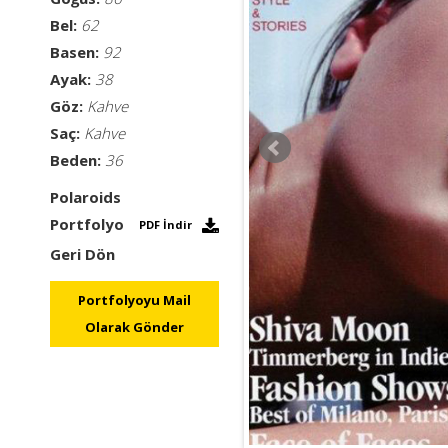
Bel:
62
Basen:
92
Ayak:
38
Göz:
Kahve
Saç:
Kahve
Beden:
36
Polaroids
Portfolyo
PDF İndir
Geri Dön
Portfolyoyu Mail
Olarak Gönder