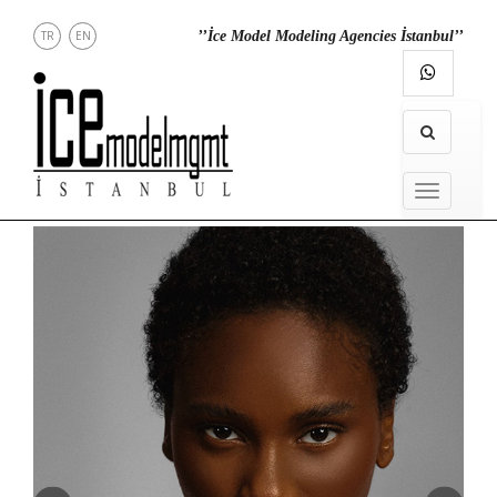
TR
EN
’’İce Model Modeling Agencies İstanbul’’
DİREKT
İLETİŞİM
INSTAGRAM
MENU
MENU