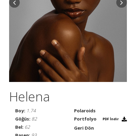
Helena
Boy:
1.74
Polaroids
Göğüs:
82
Portfolyo
PDF İndir
Bel:
62
Geri Dön
Basen:
93