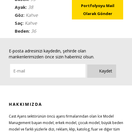
Portfolyoyu Mail
Ayak:
38
Olarak Gönder
Göz:
Kahve
Saç:
Kahve
Beden:
36
E-posta adresinizi kaydedin, şehirde olan
mankenlerimizden önce sizin haberiniz olsun.
Kaydet
HAKKIMIZDA
Cast Ajans sektörünün öncü ajans firmalarından olan İce Model
Management bayan model, erkek model, çocuk model, büyük beden
model ve farklı yüzlerle dizi, reklam, klip, katolog, fuar ve diğer tüm