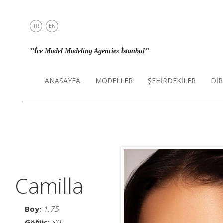
TR
EN
ANASAYFA
’’İce Model Modeling Agencies İstanbul’’
MODELLER
ŞEHİRDEKİLER
ANASAYFA
MODELLER
ŞEHİRDEKİLER
DİR
DİREKT
İLETİŞİM
INSTAGRAM
Camilla
Boy:
1.75
Göğüs:
89