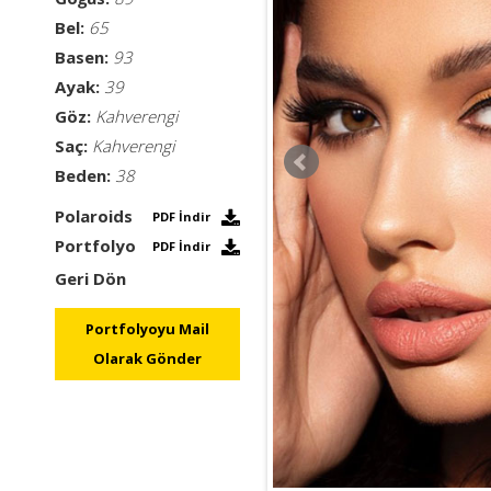
Bel:
65
Basen:
93
Ayak:
39
Göz:
Kahverengi
Saç:
Kahverengi
Beden:
38
Polaroids
PDF İndir
Portfolyo
PDF İndir
Geri Dön
Portfolyoyu Mail
Olarak Gönder