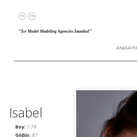
TR
EN
ANASAYFA
’’İce Model Modeling Agencies İstanbul’’
MODELLER
ŞEHİRDEKİLER
ANASAYF
DİREKT
İLETİŞİM
INSTAGRAM
Isabel
Boy:
1.78
Göğüs:
87