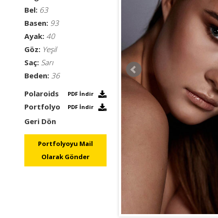
Bel:
63
Basen:
93
Ayak:
40
Göz:
Yeşil
Saç:
Sarı
Beden:
36
Polaroids
PDF İndir
Portfolyo
PDF İndir
Geri Dön
Portfolyoyu Mail
Olarak Gönder