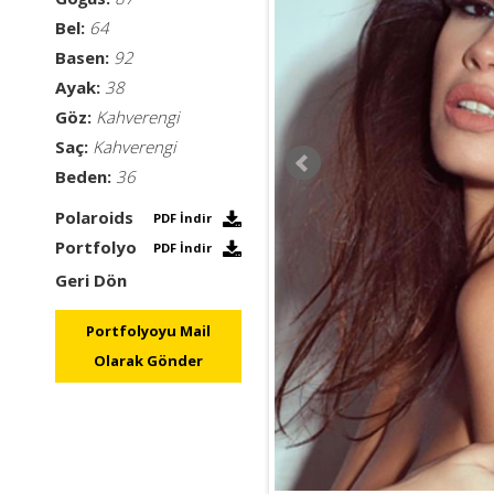
Bel:
64
Basen:
92
Ayak:
38
Göz:
Kahverengi
Saç:
Kahverengi
Beden:
36
Polaroids
PDF İndir
Portfolyo
PDF İndir
Geri Dön
Portfolyoyu Mail
Olarak Gönder