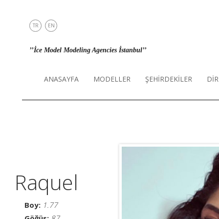
TR
EN
ANASAYFA
’’İce Model Modeling Agencies İstanbul’’
MODELLER
ŞEHİRDEKİLER
ANASAYFA
MODELLER
ŞEHİRDEKİLER
DİR
DİREKT
İLETİŞİM
INSTAGRAM
Raquel
Boy:
1.77
Göğüs:
87