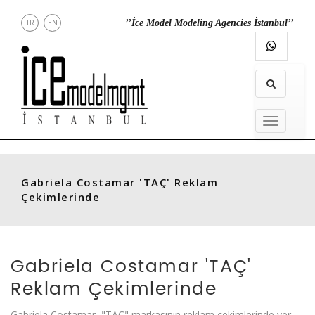
TR
EN
’’İce Model Modeling Agencies İstanbul’’
DİREKT
İLETİŞİM
INSTAGRAM
MENU
MENU
Gabriela Costamar 'TAÇ' Reklam
Çekimlerinde
Gabriela Costamar 'TAÇ'
Reklam Çekimlerinde
Gabriela Costamar, "TAÇ" markasının reklam çekimlerinde yer